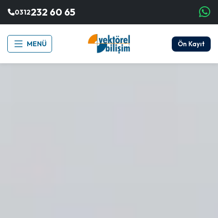
232 60 65
0312
MENÜ
Ön Kayıt