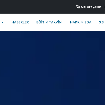
Sizi Arayalım
Z
HABERLER
EĞİTİM TAKVİMİ
HAKKIMIZDA
S.S