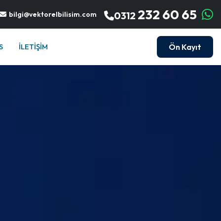
232 60 65
0312
bilgi@vektorelbilisim.com
.S
İLETİŞİM
Ön Kayıt