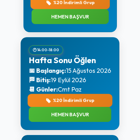
%20 İndirimli Grup
HEMEN BAŞVUR
🕐 14:00-18:00
Hafta Sonu Öğlen
📅 Başlangıç:
15 Ağustos 2026
🏁 Bitiş:
19 Eylül 2026
📆 Günler:
Cmt Paz
%20 İndirimli Grup
HEMEN BAŞVUR