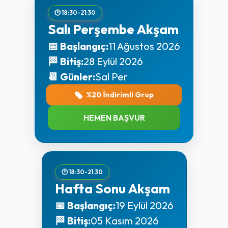
🕐 18:30-21:30
Salı Perşembe Akşam
📅 Başlangıç:
11 Ağustos 2026
🏁 Bitiş:
28 Eylül 2026
📆 Günler:
Sal Per
%20 İndirimli Grup
HEMEN BAŞVUR
🕐 18:30-21:30
Hafta Sonu Akşam
📅 Başlangıç:
19 Eylül 2026
🏁 Bitiş:
05 Kasım 2026