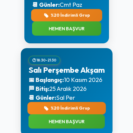
📆 Günler:
Cmt Paz
%20 İndirimli Grup
HEMEN BAŞVUR
🕐 18:30-21:30
Salı Perşembe Akşam
📅 Başlangıç:
10 Kasım 2026
🏁 Bitiş:
25 Aralık 2026
📆 Günler:
Sal Per
%20 İndirimli Grup
HEMEN BAŞVUR