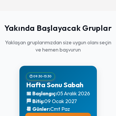
Kendi seçtiğiniz bir projeyi 2B ve 3B
Kütlesel ve Kavramsal Modelleme
olarak modelleyerek, görselleştirme ve
sunum aşamalarını içeren eksiksiz bir
3D Komutlar ve Model Oluşturma
portföy oluşturacaksınız.
PDF, FBX ve DWG Export
Yakında Başlayacak Gruplar
Pafta Oluşturma ve Ayarları
Proje Seçimi ve Planlama
Pafta Çıktısı ve Yazdırma Ayarları
Yaklaşan gruplarımızdan size uygun olanı seçin
2D Çizim ve 3D Modelleme Projesi
ve hemen başvurun
Görselleştirme ve Sunum Hazırlığı
🕐 09:30-13:30
Hafta Sonu Sabah
📅 Başlangıç:
05 Aralık 2026
🏁 Bitiş:
09 Ocak 2027
📆 Günler:
Cmt Paz