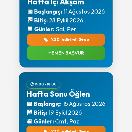
Hafta İçi Akşam
📅 Başlangıç:
11 Ağustos 2026
🏁 Bitiş:
28 Eylül 2026
📆 Günler:
Sal, Per
%20 İndirimli Grup
HEMEN BAŞVUR
🕐 14:00 - 18:00
Hafta Sonu Öğlen
📅 Başlangıç:
15 Ağustos 2026
🏁 Bitiş:
19 Eylül 2026
📆 Günler:
Cmt, Paz
%20 İndirimli Grup