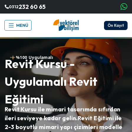
232 60 65
0312
MENÜ
Ön Kayıt
%100 Uygulamalı
Revit Kursu -
Uygulamalı Revit
Eğitimi
Revit Kursu ile mimari tasarımda sıfırdan
ileri seviyeye kadar gelin.
Revit Eğitimi ile
2-3 boyutlu mimari yapı çizimleri modelle