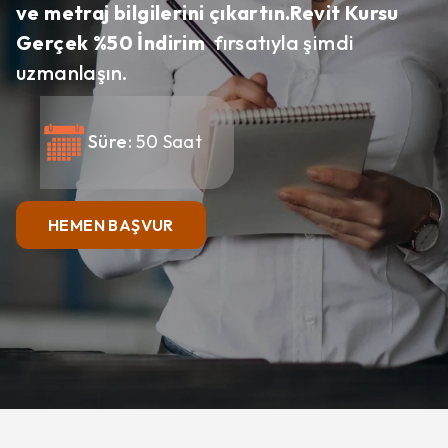
ve metraj bilgilerini çıkartın.
Revit Kursu
Gerçek %50 İndirim
fırsatıyla şimdi
uzmanlaşın.
Süre:
50 Saat
HEMEN BAŞVUR