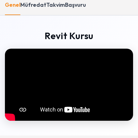
Genel
Müfredat
Takvim
Başvuru
Revit Kursu