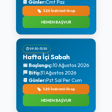
📆 Günler:
Cmt Paz
%20 İndirimli Grup
HEMEN BAŞVUR
🕐 09:30-13:30
Hafta İçi Sabah
📅 Başlangıç:
10 Ağustos 2026
🏁 Bitiş:
31 Ağustos 2026
📆 Günler:
Pzt Sal Per Cum
%20 İndirimli Grup
HEMEN BAŞVUR