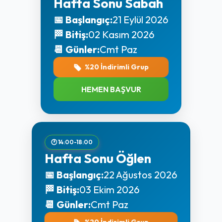
Hafta Sonu Sabah
📅 Başlangıç:
21 Eylül 2026
🏁 Bitiş:
02 Kasım 2026
📆 Günler:
Cmt Paz
%20 İndirimli Grup
HEMEN BAŞVUR
🕐 14:00-18:00
Hafta Sonu Öğlen
📅 Başlangıç:
22 Ağustos 2026
🏁 Bitiş:
03 Ekim 2026
📆 Günler:
Cmt Paz
%20 İndirimli Grup