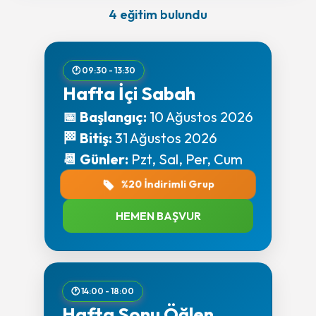
4 eğitim bulundu
🕐 09:30 - 13:30
Hafta İçi Sabah
📅 Başlangıç:
10 Ağustos 2026
🏁 Bitiş:
31 Ağustos 2026
📆 Günler:
Pzt, Sal, Per, Cum
%20 İndirimli Grup
HEMEN BAŞVUR
🕐 14:00 - 18:00
Hafta Sonu Öğlen