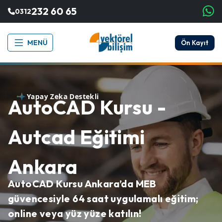
232 60 65
0312
MENÜ
Ön Kayıt
Yapay Zeka Destekli
AutoCAD Kursu -
Autcad Eğitimi
Ankara
AutoCAD Kursu Ankara’da MEB
güvencesiyle 64 saat uygulamalı eğitim;
online veya yüz yüze katılın!