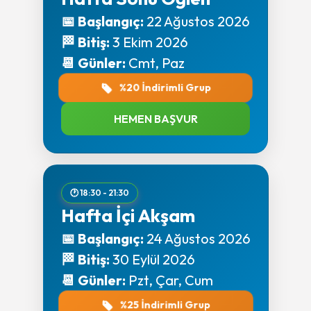
📅 Başlangıç:
22 Ağustos 2026
🏁 Bitiş:
3 Ekim 2026
📆 Günler:
Cmt, Paz
%20 İndirimli Grup
HEMEN BAŞVUR
🕐 18:30 - 21:30
Hafta İçi Akşam
📅 Başlangıç:
24 Ağustos 2026
🏁 Bitiş:
30 Eylül 2026
📆 Günler:
Pzt, Çar, Cum
%25 İndirimli Grup