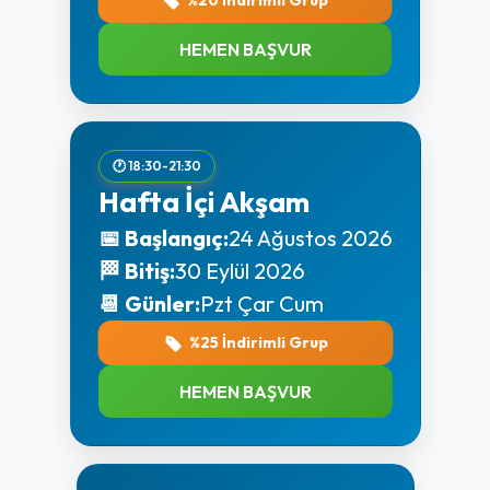
HEMEN BAŞVUR
🕐 18:30-21:30
Hafta İçi Akşam
📅 Başlangıç:
24 Ağustos 2026
🏁 Bitiş:
30 Eylül 2026
📆 Günler:
Pzt Çar Cum
%25 İndirimli Grup
HEMEN BAŞVUR