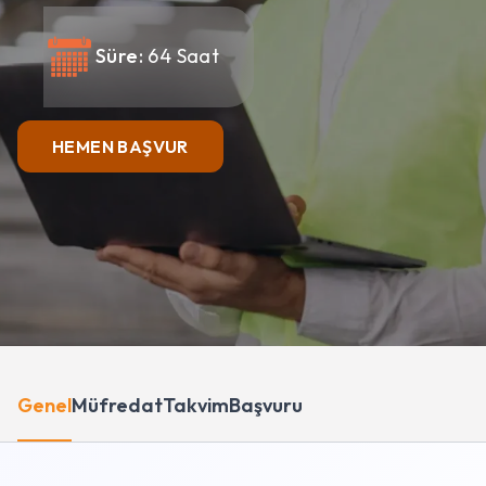
Süre:
64 Saat
HEMEN BAŞVUR
Genel
Müfredat
Takvim
Başvuru