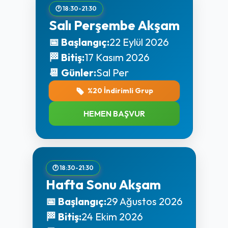
🕐 18:30-21:30
Salı Perşembe Akşam
📅 Başlangıç:
22 Eylül 2026
🏁 Bitiş:
17 Kasım 2026
📆 Günler:
Sal Per
%20 İndirimli Grup
HEMEN BAŞVUR
🕐 18:30-21:30
Hafta Sonu Akşam
📅 Başlangıç:
29 Ağustos 2026
🏁 Bitiş:
24 Ekim 2026