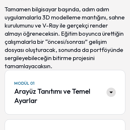
Tamamen bilgisayar başında, adım adım
uygulamalarla 3D modelleme mantığını, sahne
kurulumunu ve V-Ray ile gerçekçi render
almayı öğreneceksin. Eğitim boyunca ürettiğin
çalışmalarla bir “öncesi/sonrası” gelişim
dosyası oluşturacak, sonunda da portföyünde
sergileyebileceğin bitirme projesini
tamamlayacaksın.
MODÜL 01
Arayüz Tanıtımı ve Temel
Ayarlar
3ds Max’in çalışma ortamını
keşfederek, verimli bir tasarım hattı