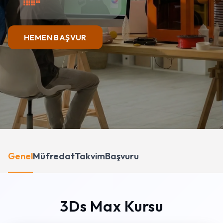
HEMEN BAŞVUR
Genel
Müfredat
Takvim
Başvuru
3Ds Max Kursu