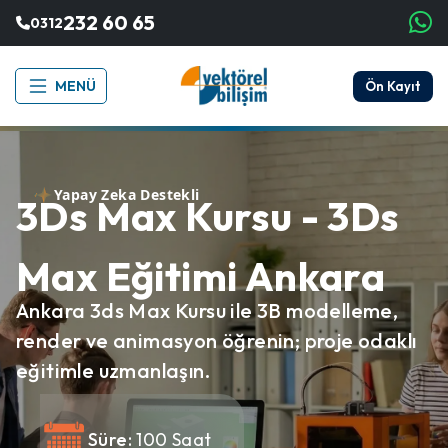
232 60 65
0312
MENÜ
Ön Kayıt
Yapay Zeka Destekli
3Ds Max Kursu - 3Ds
Max Eğitimi Ankara
Ankara 3ds Max Kursu ile 3B modelleme,
render ve animasyon öğrenin; proje odaklı
eğitimle uzmanlaşın.
Süre:
100 Saat