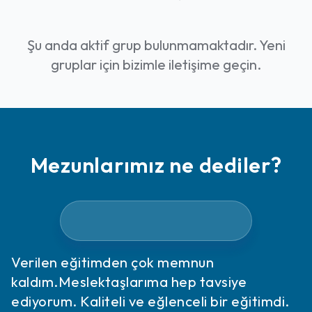
Uygulamaları
Sunum Paftası Oluşturma
Animasyon Odaklı Proje Geliştirme
Şu anda aktif grup bulunmamaktadır. Yeni
Camera Raw Filter Kullanımı
gruplar için bizimle iletişime geçin.
Çıktı ve Format Seçenekleri
Mezunlarımız ne dediler?
Verilen eğitimden çok memnun
kaldım.Meslektaşlarıma hep tavsiye
ediyorum. Kaliteli ve eğlenceli bir eğitimdi.